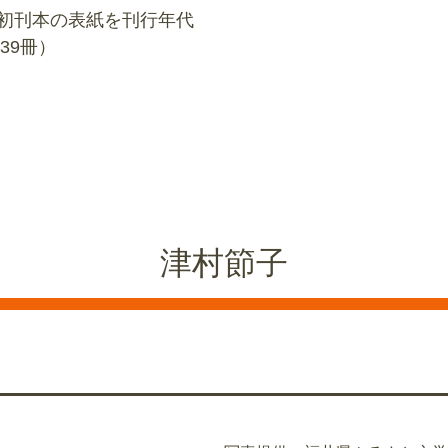
初刊本の表紙を刊行年代
39冊）
津村節子