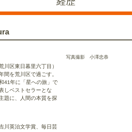
経歴
ra
写真撮影 小澤忠恭
荒川区東日暮里六丁目）
年間を荒川区で過ごす。
和41年に「星への旅」で
表しベストセラーとな
主題に、人間の本質を探
吉川英治文学賞、毎日芸