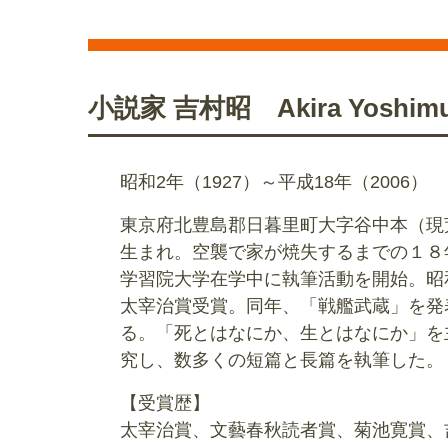
小説家 吉村昭 Akira Yoshimu
昭和2年（1927）～平成18年（2006）
東京府北豊島郡日暮里町大字谷中本（現
生まれ。空襲で家が焼失するまでの１８
学習院大学在学中に執筆活動を開始。昭
太宰治賞受賞。同年、「戦艦武蔵」を発
る。「死とはなにか、生とはなにか」を
究し、数多くの短篇と長篇を執筆した。
【受賞歴】
太宰治賞、文藝春秋読者賞、菊池寛賞、