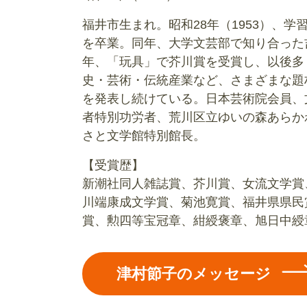
福井市生まれ。昭和28年（1953）、
を卒業。同年、大学文芸部で知り合った
年、「玩具」で芥川賞を受賞し、以後多
史・芸術・伝統産業など、さまざまな題
を発表し続けている。日本芸術院会員、
者特別功労者、荒川区立ゆいの森あらか
さと文学館特別館長。
【受賞歴】
新潮社同人雑誌賞、芥川賞、女流文学賞
川端康成文学賞、菊池寛賞、福井県県民
賞、勲四等宝冠章、紺綬褒章、旭日中綬
津村節子のメッセージ