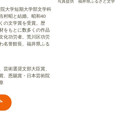
写真提供 福井県ふるさと文学
学習院大学短期大学部文学科
吉村昭と結婚。昭和40
くの文学賞を受賞。歴
材をもとに数多くの作品
文化功労者。荒川区功労
わ名誉館長、福井県ふる
、芸術選奨文部大臣賞、
賞、恩賜賞・日本芸術院
章