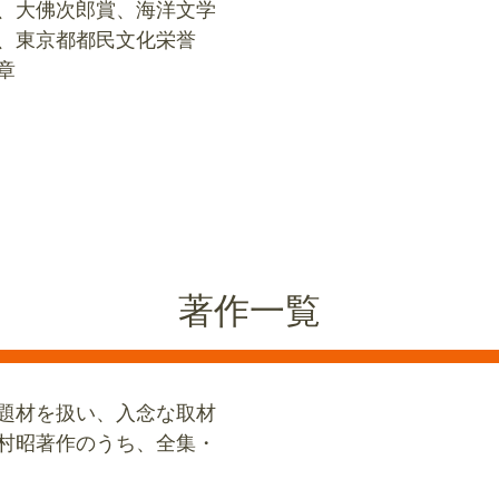
、大佛次郎賞、海洋文学
、東京都都民文化栄誉
章
著作一覧
題材を扱い、入念な取材
村昭著作のうち、全集・