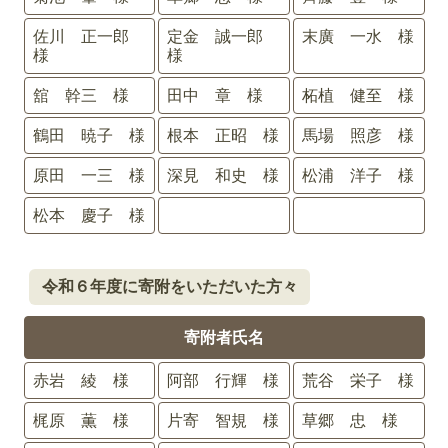
佐川 正一郎
定金 誠一郎
末廣 一水 様
様
様
舘 幹三 様
田中 章 様
柘植 健至 様
鶴田 暁子 様
根本 正昭 様
馬場 照彦 様
原田 一三 様
深見 和史 様
松浦 洋子 様
松本 慶子 様
令和６年度に寄附をいただいた方々
寄附者氏名
赤岩 綾 様
阿部 行輝 様
荒谷 栄子 様
梶原 薫 様
片寄 智規 様
草郷 忠 様