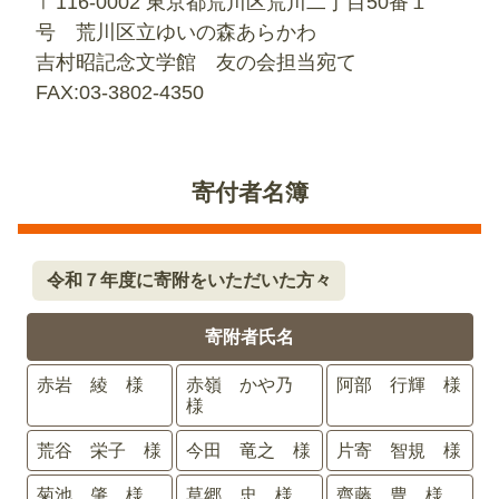
〒116-0002 東京都荒川区荒川二丁目50番１
号 荒川区立ゆいの森あらかわ
吉村昭記念文学館 友の会担当宛て
FAX:03-3802-4350
寄付者名簿
令和７年度に寄附をいただいた方々
寄附者氏名
赤岩 綾 様
赤嶺 かや乃
阿部 行輝 様
様
荒谷 栄子 様
今田 竜之 様
片寄 智規 様
菊池 肇 様
草郷 忠 様
齊藤 豊 様