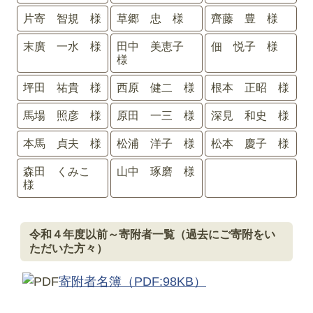
片寄 智規 様
草郷 忠 様
齊藤 豊 様
末廣 一水 様
田中 美恵子
佃 悦子 様
様
坪田 祐貴 様
西原 健二 様
根本 正昭 様
馬場 照彦 様
原田 一三 様
深見 和史 様
本馬 貞夫 様
松浦 洋子 様
松本 慶子 様
森田 くみこ
山中 琢磨 様
様
令和４年度以前～寄附者一覧（過去にご寄附をい
ただいた方々）
寄附者名簿
（PDF:98KB）