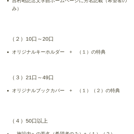
吉村昭記念文学館ホームページに芳名記載（希望者の
み）
（２）10口～20口
オリジナルキーホルダー + （１）の特典
（３）21口～49口
オリジナルブックカバー + （１）（２）の特典
（４）50口以上
施設内への芳名（希望者のみ）+（１）（２）