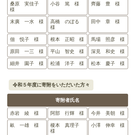
桑原 実佳子
小谷 篤 様
齊藤 豊 様
様
末廣 一水 様
高橋 のぼる
田中 章 様
様
佃 悦子 様
根本 正昭 様
馬場 照彦 様
原田 一三 様
平山 智史 様
深見 和史 様
細井 園子 様
松浦 洋子 様
松本 慶子 様
令和５年度に寄附をいただいた方々
寄附者氏名
赤岩 綾 様
阿部 行輝 様
今井 美朝 様
畝 一雄 様
榎本 真理子
小澤 伸幸 様
様