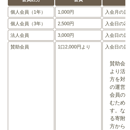
個人会員（1年）
1,000円
入会月の属
個人会員（3年）
2,500円
入会日の2
法人会員
3,000円
入会日の属
賛助会員
1口2,000円より
入会日の属
賛助会
より活
方を対
の運営
会員の
むため
す。な
る寄附
方から