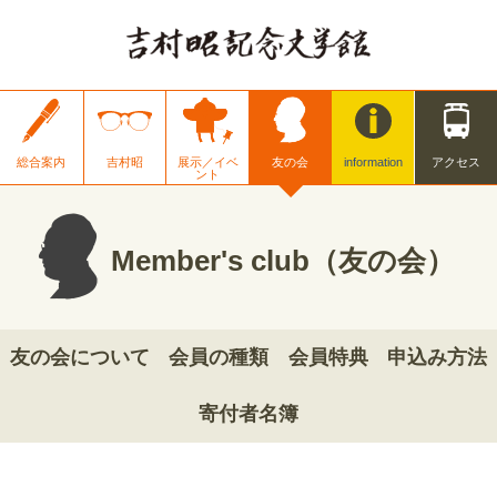
総合案内
吉村昭
展示／イベ
友の会
information
アクセス
ント
Member's club（友の会）
友の会について
会員の種類
会員特典
申込み方法
寄付者名簿