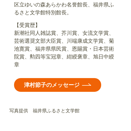
区立ゆいの森あらかわ名誉館長、福井県ふ
るさと文学館特別館長。
【受賞歴】
新潮社同人雑誌賞、芥川賞、女流文学賞、
芸術選奨文部大臣賞、川端康成文学賞、菊
池寛賞、福井県県民賞、恩賜賞・日本芸術
院賞、勲四等宝冠章、紺綬褒章、旭日中綬
章
津村節子のメッセージ
写真提供 福井県ふるさと文学館