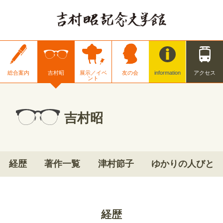
総合案内
吉村昭
展示／イベ
友の会
information
アクセス
ント
吉村昭
経歴
著作一覧
津村節子
ゆかりの人びと
経歴