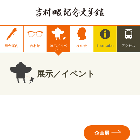
総合案内
吉村昭
展示／イベ
友の会
information
アクセス
ント
展示／イベント
企画展