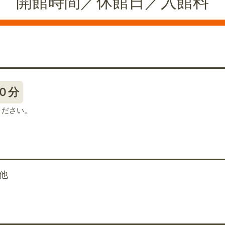
開館時間／休館日／入館料
０分
ください。
他