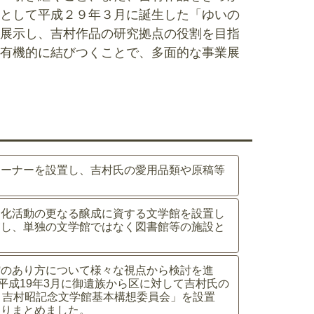
として平成２９年３月に誕生した「ゆいの
展示し、吉村作品の研究拠点の役割を目指
有機的に結びつくことで、多面的な事業展
コーナーを設置し、吉村氏の愛用品類や原稿等
文化活動の更なる醸成に資する文学館を設置し
慮し、単独の文学館ではなく図書館等の施設と
館のあり方について様々な視点から検討を進
平成19年3月に御遺族から区に対して吉村氏の
）吉村昭記念文学館基本構想委員会」を設置
取りまとめました。