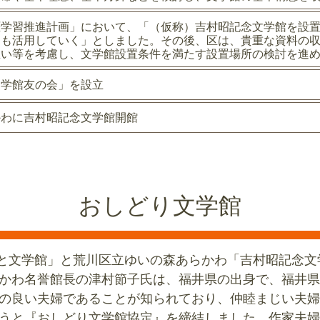
涯学習推進計画」において、「（仮称）吉村昭記念文学館を設
ても活用していく」としました。その後、区は、貴重な資料の
思い等を考慮し、文学館設置条件を満たす設置場所の検討を進
文学館友の会」を設立
かわに吉村昭記念文学館開館
おしどり文学館
るさと文学館」と荒川区立ゆいの森あらかわ「吉村昭記念
かわ名誉館長の津村節子氏は、福井県の出身で、福井県
の良い夫婦であることが知られており、仲睦まじい夫婦
うと『おしどり文学館協定』を締結しました。作家夫婦