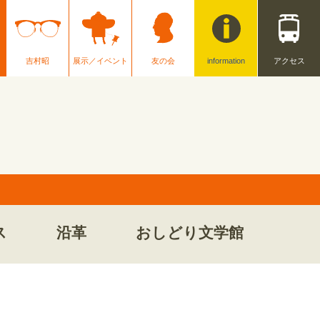
吉村昭
展示／イベント
友の会
information
アクセス
ス
沿革
おしどり文学館