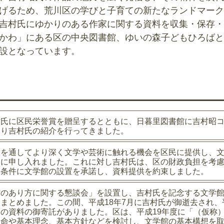
げるため、荒川区の学びと子育ての新たなランドマーク
吉村氏にゆかりのある作家に関する資料を収集・保存・
かわ」にある区の中央図書館、ゆいの森子どもひろばと
設となっています。
村氏に区民栄誉賞を贈呈するとともに、日暮里図書館に吉村昭
より吉村氏の紹介を行ってきました。
品を通してより深く文学や芸術に触れる機会を区民に提供し、
氏に申し入れました。これに対し吉村氏は、区の財政負担を考
を条件に文学館の設置を承諾し、資料提供を約束しました。
館のあり方に関する懇談会」を設置し、吉村氏を記念する文学
まとめました。この間、平成18年7月に吉村氏が御逝去され、
の資料の御寄託がありました。区は、平成19年度に「（仮称
使命や基本理念、基本方針などを検討し、文学館の基本構想を