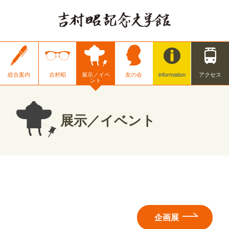
総合案内
吉村昭
展示／イベ
友の会
information
アクセス
ント
展示／イベント
企画展