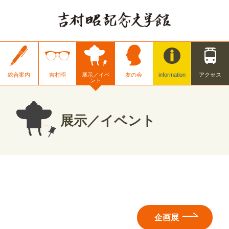
総合案内
吉村昭
展示／イベ
友の会
information
アクセス
ント
展示／イベント
企画展