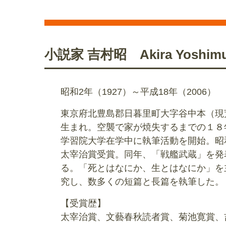
小説家 吉村昭 Akira Yoshimu
昭和2年（1927）～平成18年（2006）
東京府北豊島郡日暮里町大字谷中本（現
生まれ。空襲で家が焼失するまでの１８
学習院大学在学中に執筆活動を開始。昭
太宰治賞受賞。同年、「戦艦武蔵」を発
る。「死とはなにか、生とはなにか」を
究し、数多くの短篇と長篇を執筆した。
【受賞歴】
太宰治賞、文藝春秋読者賞、菊池寛賞、