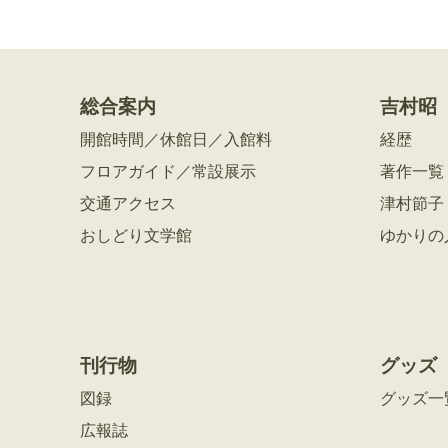
総合案内
吉村昭
開館時間／休館日／入館料
経歴
フロアガイド／常設展示
著作一覧
交通アクセス
津村節子
おしどり文学館
ゆかりの
刊行物
グッズ
図録
グッズ一
広報誌