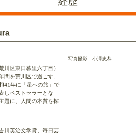
経歴
ra
写真撮影 小澤忠恭
荒川区東日暮里六丁目）
年間を荒川区で過ごす。
和41年に「星への旅」で
表しベストセラーとな
主題に、人間の本質を探
吉川英治文学賞、毎日芸