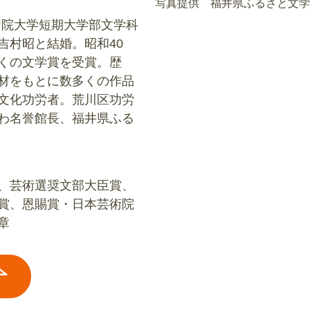
写真提供 福井県ふるさと文学
学習院大学短期大学部文学科
吉村昭と結婚。昭和40
くの文学賞を受賞。歴
材をもとに数多くの作品
文化功労者。荒川区功労
わ名誉館長、福井県ふる
、芸術選奨文部大臣賞、
賞、恩賜賞・日本芸術院
章