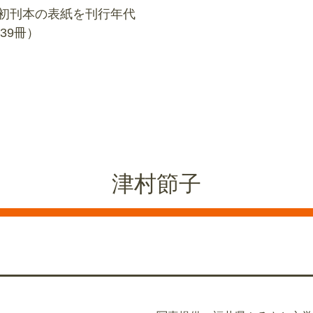
初刊本の表紙を刊行年代
39冊）
津村節子