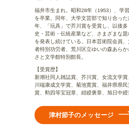
福井市生まれ。昭和28年（1953）、
を卒業。同年、大学文芸部で知り合った
年、「玩具」で芥川賞を受賞し、以後多
史・芸術・伝統産業など、さまざまな題
を発表し続けている。日本芸術院会員、
者特別功労者、荒川区立ゆいの森あらか
さと文学館特別館長。
【受賞歴】
新潮社同人雑誌賞、芥川賞、女流文学賞
川端康成文学賞、菊池寛賞、福井県県民
賞、勲四等宝冠章、紺綬褒章、旭日中綬
津村節子のメッセージ