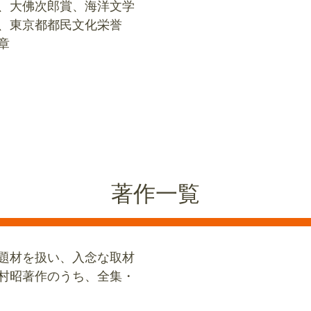
、大佛次郎賞、海洋文学
、東京都都民文化栄誉
章
著作一覧
題材を扱い、入念な取材
村昭著作のうち、全集・