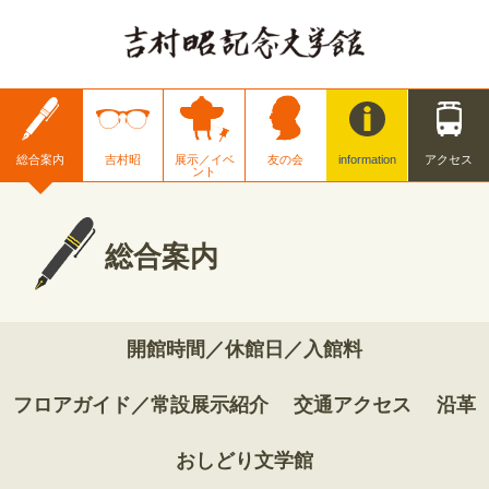
総合案内
吉村昭
展示／イベ
友の会
information
アクセス
ント
総合案内
開館時間／休館日／入館料
フロアガイド／常設展示紹介
交通アクセス
沿革
おしどり文学館