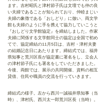
ます。吉村昭氏と津村節子氏は文壇でも仲の良
い夫婦であることが知られており、仲睦まじい
夫婦の象徴である「おしどり」に倣い、両文学
館も夫婦のように手を携えて協力していこうと
『おしどり文学館協定』を締結しました。作家
夫婦に関係する文学館同士の協定は全国で初め
てで、協定締結の11月5日は、吉村・津村夫妻
の結婚記念日にあたります。締結式では、福井
県知事と荒川区長が協定書に署名をし、立会人
の津村節子氏にも署名をしていただきました。
今後、両館では、展示の共同開催、資料の相互
貸借、住民や職員の交流を行っていきます。
締結式の様子。左から西川一誠福井県知事（当
時）、津村氏、西川太一郎荒川区長（当時）。