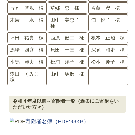
片寄 智規 様
草郷 忠 様
齊藤 豊 様
末廣 一水 様
田中 美恵子
佃 悦子 様
様
坪田 祐貴 様
西原 健二 様
根本 正昭 様
馬場 照彦 様
原田 一三 様
深見 和史 様
本馬 貞夫 様
松浦 洋子 様
松本 慶子 様
森田 くみこ
山中 琢磨 様
様
令和４年度以前～寄附者一覧（過去にご寄附をい
ただいた方々）
寄附者名簿
（PDF:98KB）