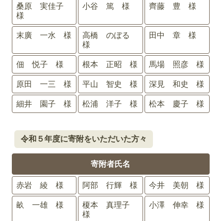
桑原 実佳子
小谷 篤 様
齊藤 豊 様
様
末廣 一水 様
高橋 のぼる
田中 章 様
様
佃 悦子 様
根本 正昭 様
馬場 照彦 様
原田 一三 様
平山 智史 様
深見 和史 様
細井 園子 様
松浦 洋子 様
松本 慶子 様
令和５年度に寄附をいただいた方々
寄附者氏名
赤岩 綾 様
阿部 行輝 様
今井 美朝 様
畝 一雄 様
榎本 真理子
小澤 伸幸 様
様