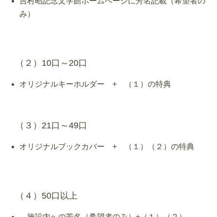
吉村昭記念文学館ホームページに芳名記載（希望者の
み）
（２）10口～20口
オリジナルキーホルダー + （１）の特典
（３）21口～49口
オリジナルブックカバー + （１）（２）の特典
（４）50口以上
施設内への芳名（希望者のみ）+（１）（２）