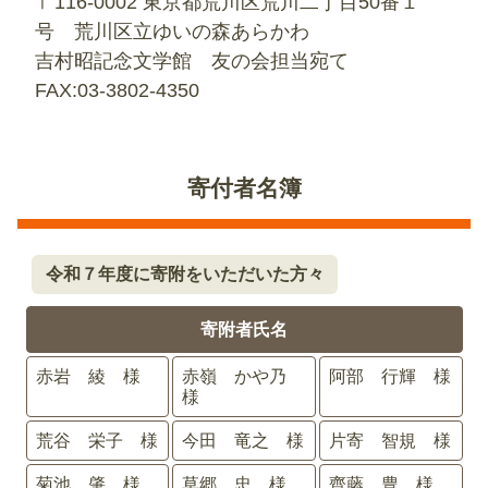
〒116-0002 東京都荒川区荒川二丁目50番１
号 荒川区立ゆいの森あらかわ
吉村昭記念文学館 友の会担当宛て
FAX:03-3802-4350
寄付者名簿
令和７年度に寄附をいただいた方々
寄附者氏名
赤岩 綾 様
赤嶺 かや乃
阿部 行輝 様
様
荒谷 栄子 様
今田 竜之 様
片寄 智規 様
菊池 肇 様
草郷 忠 様
齊藤 豊 様