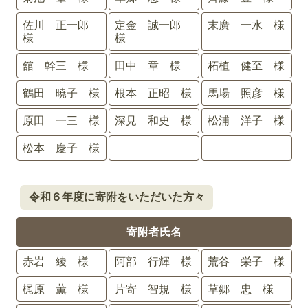
佐川 正一郎
定金 誠一郎
末廣 一水 様
様
様
舘 幹三 様
田中 章 様
柘植 健至 様
鶴田 暁子 様
根本 正昭 様
馬場 照彦 様
原田 一三 様
深見 和史 様
松浦 洋子 様
松本 慶子 様
令和６年度に寄附をいただいた方々
寄附者氏名
赤岩 綾 様
阿部 行輝 様
荒谷 栄子 様
梶原 薫 様
片寄 智規 様
草郷 忠 様