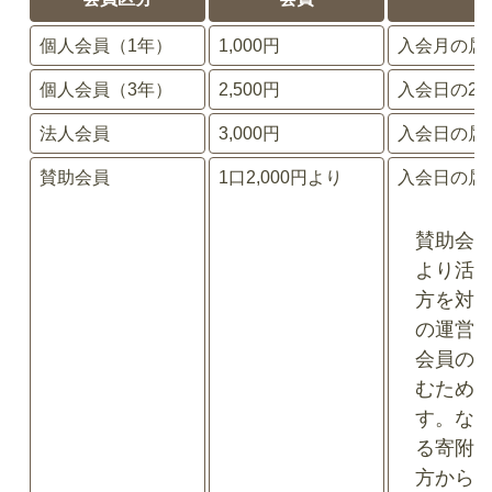
個人会員（1年）
1,000円
入会月の属
個人会員（3年）
2,500円
入会日の2
法人会員
3,000円
入会日の属
賛助会員
1口2,000円より
入会日の属
賛助会
より活
方を対
の運営
会員の
むため
す。な
る寄附
方から