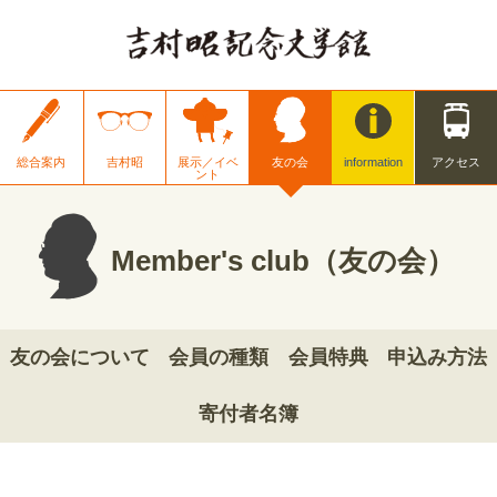
総合案内
吉村昭
展示／イベ
友の会
information
アクセス
ント
Member's club（友の会）
友の会について
会員の種類
会員特典
申込み方法
寄付者名簿