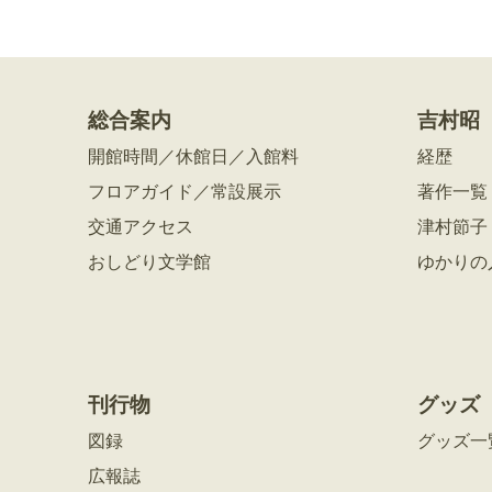
総合案内
吉村昭
開館時間／休館日／入館料
経歴
フロアガイド／常設展示
著作一覧
交通アクセス
津村節子
おしどり文学館
ゆかりの
刊行物
グッズ
図録
グッズ一
広報誌