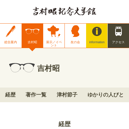
総合案内
吉村昭
展示／イベ
友の会
information
アクセス
ント
吉村昭
経歴
著作一覧
津村節子
ゆかりの人びと
経歴