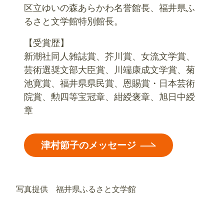
区立ゆいの森あらかわ名誉館長、福井県ふ
るさと文学館特別館長。
【受賞歴】
新潮社同人雑誌賞、芥川賞、女流文学賞、
芸術選奨文部大臣賞、川端康成文学賞、菊
池寛賞、福井県県民賞、恩賜賞・日本芸術
院賞、勲四等宝冠章、紺綬褒章、旭日中綬
章
津村節子のメッセージ
写真提供 福井県ふるさと文学館