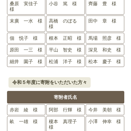
桑原 実佳子
小谷 篤 様
齊藤 豊 様
様
末廣 一水 様
高橋 のぼる
田中 章 様
様
佃 悦子 様
根本 正昭 様
馬場 照彦 様
原田 一三 様
平山 智史 様
深見 和史 様
細井 園子 様
松浦 洋子 様
松本 慶子 様
令和５年度に寄附をいただいた方々
寄附者氏名
赤岩 綾 様
阿部 行輝 様
今井 美朝 様
畝 一雄 様
榎本 真理子
小澤 伸幸 様
様