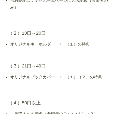
吉村昭記念文学館ホームページに芳名記載（希望者の
み）
（２）10口～20口
オリジナルキーホルダー + （１）の特典
（３）21口～49口
オリジナルブックカバー + （１）（２）の特典
（４）50口以上
施設内への芳名（希望者のみ）+（１）（２）