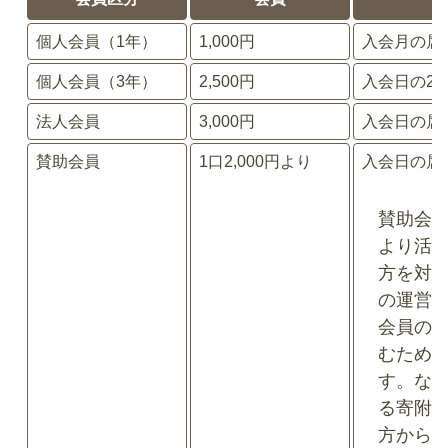
個人会員（1年）
1,000円
入会月の属
個人会員（3年）
2,500円
入会日の2
法人会員
3,000円
入会日の属
賛助会員
1口2,000円より
入会日の属
賛助会
より活
方を対
の運営
会員の
むため
す。な
る寄附
方から