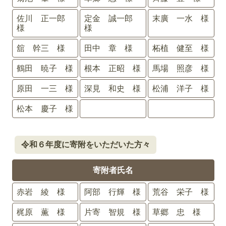
佐川 正一郎
定金 誠一郎
末廣 一水 様
様
様
舘 幹三 様
田中 章 様
柘植 健至 様
鶴田 暁子 様
根本 正昭 様
馬場 照彦 様
原田 一三 様
深見 和史 様
松浦 洋子 様
松本 慶子 様
令和６年度に寄附をいただいた方々
寄附者氏名
赤岩 綾 様
阿部 行輝 様
荒谷 栄子 様
梶原 薫 様
片寄 智規 様
草郷 忠 様