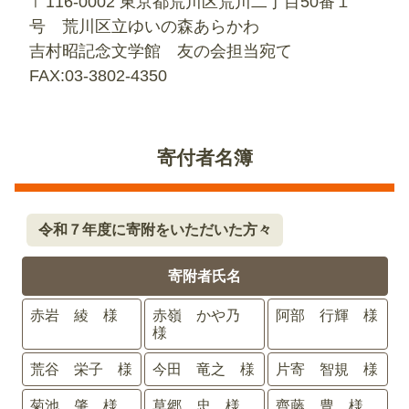
〒116-0002 東京都荒川区荒川二丁目50番１
号 荒川区立ゆいの森あらかわ
吉村昭記念文学館 友の会担当宛て
FAX:03-3802-4350
寄付者名簿
令和７年度に寄附をいただいた方々
寄附者氏名
赤岩 綾 様
赤嶺 かや乃
阿部 行輝 様
様
荒谷 栄子 様
今田 竜之 様
片寄 智規 様
菊池 肇 様
草郷 忠 様
齊藤 豊 様