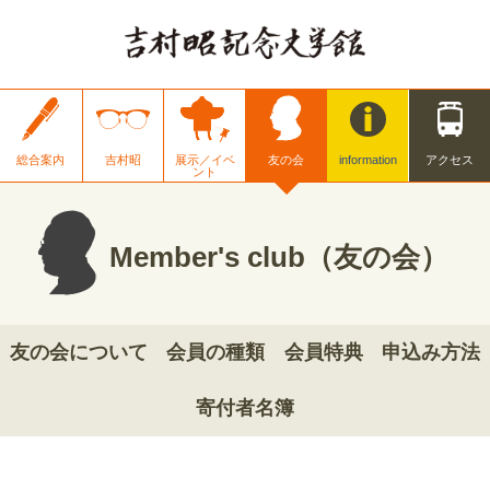
総合案内
吉村昭
展示／イベ
友の会
information
アクセス
ント
Member's club（友の会）
友の会について
会員の種類
会員特典
申込み方法
寄付者名簿