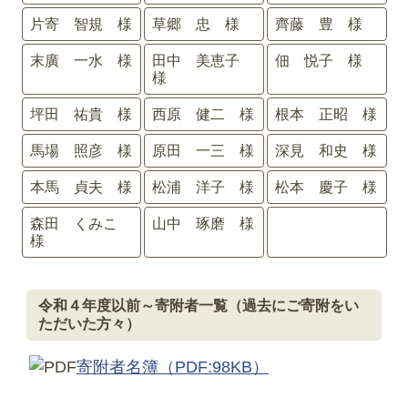
片寄 智規 様
草郷 忠 様
齊藤 豊 様
末廣 一水 様
田中 美恵子
佃 悦子 様
様
坪田 祐貴 様
西原 健二 様
根本 正昭 様
馬場 照彦 様
原田 一三 様
深見 和史 様
本馬 貞夫 様
松浦 洋子 様
松本 慶子 様
森田 くみこ
山中 琢磨 様
様
令和４年度以前～寄附者一覧（過去にご寄附をい
ただいた方々）
寄附者名簿
（PDF:98KB）