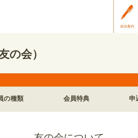
総合案内
b（友の会）
員の種類
会員特典
申
友の会について