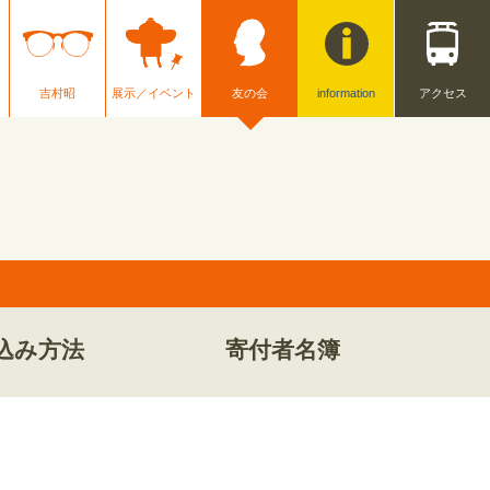
吉村昭
展示／イベント
友の会
information
アクセス
込み方法
寄付者名簿