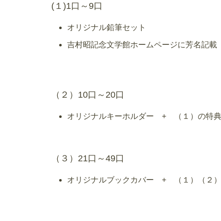
(１)1口～9口
オリジナル鉛筆セット
吉村昭記念文学館ホームページに芳名記載
（２）10口～20口
オリジナルキーホルダー + （１）の特
（３）21口～49口
オリジナルブックカバー + （１）（２