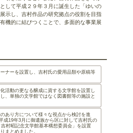
として平成２９年３月に誕生した「ゆいの
展示し、吉村作品の研究拠点の役割を目指
有機的に結びつくことで、多面的な事業展
コーナーを設置し、吉村氏の愛用品類や原稿等
文化活動の更なる醸成に資する文学館を設置し
慮し、単独の文学館ではなく図書館等の施設と
館のあり方について様々な視点から検討を進
平成19年3月に御遺族から区に対して吉村氏の
）吉村昭記念文学館基本構想委員会」を設置
取りまとめました。