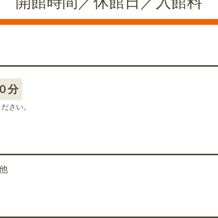
開館時間／休館日／入館料
０分
ください。
他