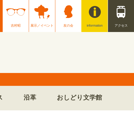
吉村昭
展示／イベント
友の会
information
アクセス
ス
沿革
おしどり文学館