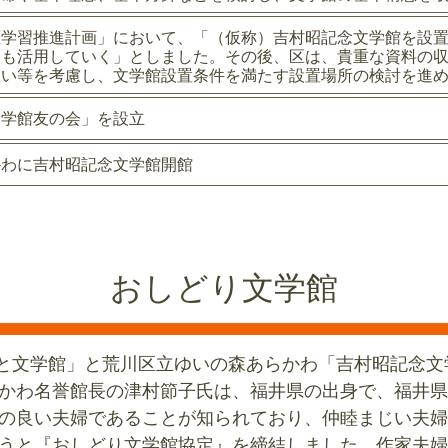
涯学習推進計画」において、「（仮称）吉村昭記念文学館を設
ても活用していく」としました。その後、区は、貴重な資料の
思い等を考慮し、文学館設置条件を満たす設置場所の検討を進
文学館友の会」を設立
かわに吉村昭記念文学館開館
おしどり文学館
るさと文学館」と荒川区立ゆいの森あらかわ「吉村昭記念
かわ名誉館長の津村節子氏は、福井県の出身で、福井県
の良い夫婦であることが知られており、仲睦まじい夫婦
うと『おしどり文学館協定』を締結しました。作家夫婦