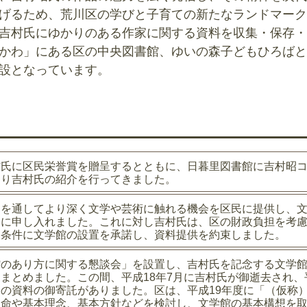
げるため、荒川区の学びと子育ての新たなランドマーク
吉村氏にゆかりのある作家に関する資料を収集・保存・
かわ」にある区の中央図書館、ゆいの森子どもひろばと
設となっています。
村氏に区民栄誉賞を贈呈するとともに、日暮里図書館に吉村昭
より吉村氏の紹介を行ってきました。
品を通してより深く文学や芸術に触れる機会を区民に提供し、
氏に申し入れました。これに対し吉村氏は、区の財政負担を考
を条件に文学館の設置を承諾し、資料提供を約束しました。
館のあり方に関する懇談会」を設置し、吉村氏を記念する文学
まとめました。この間、平成18年7月に吉村氏が御逝去され、
の資料の御寄託がありました。区は、平成19年度に「（仮称
使命や基本理念、基本方針などを検討し、文学館の基本構想を