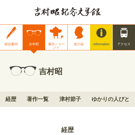
総合案内
吉村昭
展示／イベ
友の会
information
アクセス
ント
吉村昭
経歴
著作一覧
津村節子
ゆかりの人びと
経歴