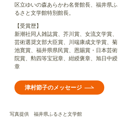
区立ゆいの森あらかわ名誉館長、福井県ふ
るさと文学館特別館長。
【受賞歴】
新潮社同人雑誌賞、芥川賞、女流文学賞、
芸術選奨文部大臣賞、川端康成文学賞、菊
池寛賞、福井県県民賞、恩賜賞・日本芸術
院賞、勲四等宝冠章、紺綬褒章、旭日中綬
章
津村節子のメッセージ
写真提供 福井県ふるさと文学館