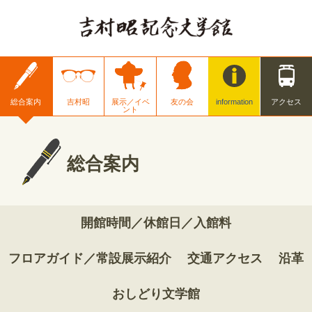
総合案内
吉村昭
展示／イベ
友の会
information
アクセス
ント
総合案内
開館時間／休館日／入館料
フロアガイド／常設展示紹介
交通アクセス
沿革
おしどり文学館