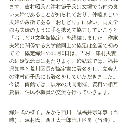
ます。吉村昭氏と津村節子氏は文壇でも仲の良
い夫婦であることが知られており、仲睦まじい
夫婦の象徴である「おしどり」に倣い、両文学
館も夫婦のように手を携えて協力していこうと
『おしどり文学館協定』を締結しました。作家
夫婦に関係する文学館同士の協定は全国で初め
てで、協定締結の11月5日は、吉村・津村夫妻
の結婚記念日にあたります。締結式では、福井
県知事と荒川区長が協定書に署名をし、立会人
の津村節子氏にも署名をしていただきました。
今後、両館では、展示の共同開催、資料の相互
貸借、住民や職員の交流を行っていきます。
締結式の様子。左から西川一誠福井県知事（当
時）、津村氏、西川太一郎荒川区長（当時）。