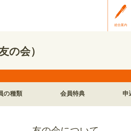
総合案内
b（友の会）
員の種類
会員特典
申
友の会について