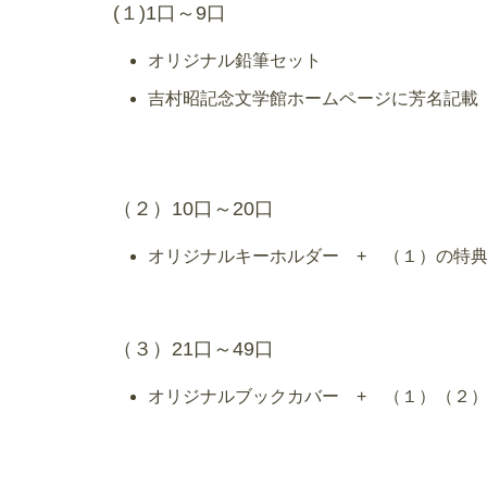
(１)1口～9口
オリジナル鉛筆セット
吉村昭記念文学館ホームページに芳名記載
（２）10口～20口
オリジナルキーホルダー + （１）の特
（３）21口～49口
オリジナルブックカバー + （１）（２