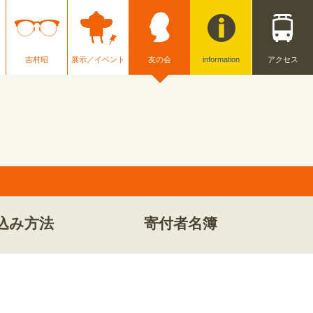
吉村昭
展示／イベント
友の会
information
アクセス
込み方法
寄付者名簿