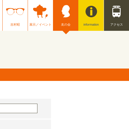
吉村昭
展示／イベント
友の会
information
アクセス
。