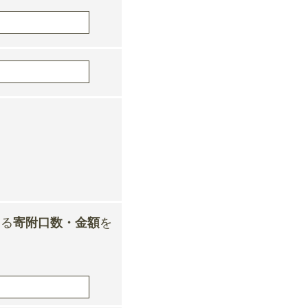
する
寄附口数・金額
を